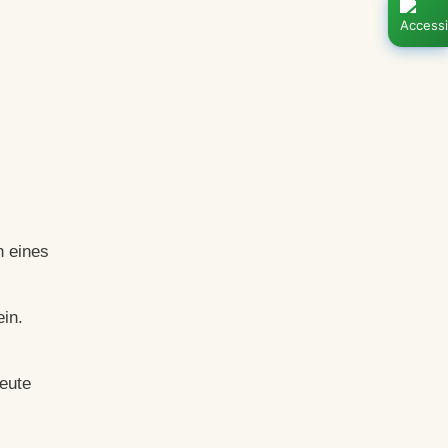
n eines
ein.
neute