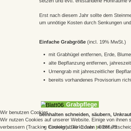
setzen und evtl. entstandene Hohlräume w
Erst nach diesem Jahr sollte dem Steinmet
um unnötige Kosten durch Senkungen und
Einfache Grabgröße
(incl. 19% MwSt.)
mit Grabhügel entfernen, Erde, Blum
alte Bepflanzung entfernen, jahresze
Urnengrab mit jahreszeitlicher Bepfl
bereits vorhandenes Provisorium ric
Grabpflege
Wir benutzen Cookies
beinhalten schneiden, säubern, Unkraut
Wir nutzen Cookies auf unserer Website. Einige von ihnen s
verbessern (Tracking Cookies). Sie können selbst entscheid
Einzelgrab für 1 Jahr
|
€ 286,75