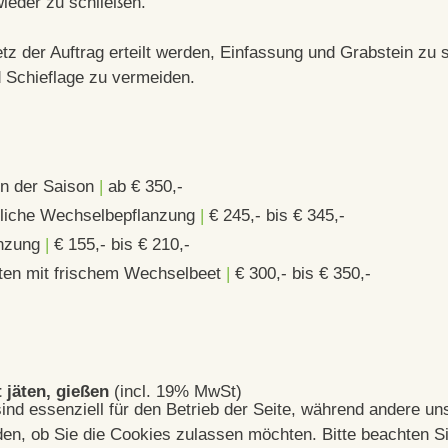
ieder zu schließen.
z der Auftrag erteilt werden, Einfassung und Grabstein zu 
 Schieflage zu vermeiden.
en der Saison
|
ab € 350,-
itliche Wechselbepflanzung
|
€ 245,- bis € 345,-
anzung
|
€ 155,- bis € 210,-
hten mit frischem Wechselbeet
|
€ 300,- bis € 350,-
 jäten, gießen
(incl. 19% MwSt)
ind essenziell für den Betrieb der Seite, während andere un
en, ob Sie die Cookies zulassen möchten. Bitte beachten Si