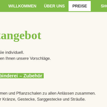
WILLKOMMEN
ÜBER UNS
PREISE
SH
tangebot
e individuell.
gen Ihnen unsere Vorschläge.
nbinderei – Zubehör
blumen und Pflanzschalen zu allen Anlässen zusammen.
wir Kränze, Gestecke, Sarggestecke und Sträuße.