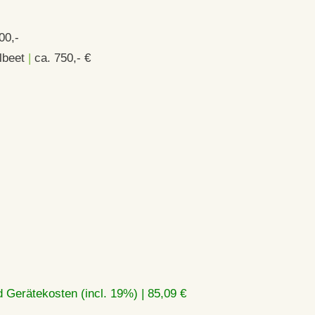
00,-
lbeet
|
ca. 750,- €
€
 Gerätekosten (incl. 19%) | 85,09 €